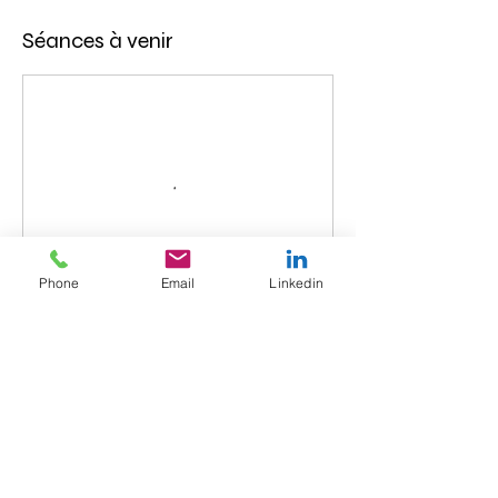
Séances à venir
Phone
Email
Linkedin
Politique d'annulation
Toute réservation doit être payée avant le
cours.En cas d'annulation du cours dans
un délai inférieur à 24H aucun
remboursement ne sera effectué mais un
geste commercial vous sera proposé.